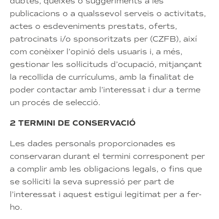
dubtes, queixes o suggeriments a les
publicacions o a qualssevol serveis o activitats,
actes o esdeveniments prestats, oferts,
patrocinats i/o sponsoritzats per (CZFB), així
com conèixer l’opinió dels usuaris i, a més,
gestionar les sol·licituds d’ocupació, mitjançant
la recollida de currículums, amb la finalitat de
poder contactar amb l’interessat i dur a terme
un procés de selecció.
2 TERMINI DE CONSERVACIÓ
Les dades personals proporcionades es
conservaran durant el termini corresponent per
a complir amb les obligacions legals, o fins que
se sol·liciti la seva supressió per part de
l’interessat i aquest estigui legitimat per a fer-
ho.