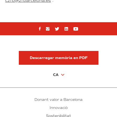
czfb@zfbarcelona.es
.
Síguenos en Facebook
Síguenos en Instagram
Síguenos en Twitter
Síguenos en Linkedi
Síguenos en You
Descarregar memòria en PDF
IDIOMAS
CA
Donant valor a Barcelona
Innovació
Sostenibilitat